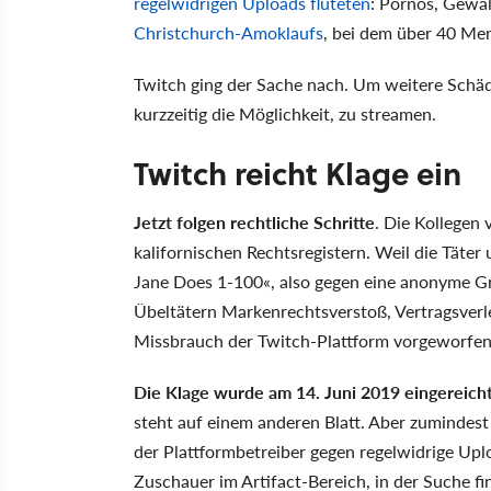
regelwidrigen Uploads fluteten
: Pornos, Gewal
Christchurch-Amoklaufs
, bei dem über 40 M
Twitch ging der Sache nach. Um weitere Schä
kurzzeitig die Möglichkeit, zu streamen.
Twitch reicht Klage ein
Jetzt folgen rechtliche Schritte
. Die Kollegen
kalifornischen Rechtsregistern. Weil die Täter
Jane Does 1-100«, also gegen eine anonyme G
Übeltätern Markenrechtsverstoß, Vertragsverl
Missbrauch der Twitch-Plattform vorgeworfen
Die Klage wurde am 14. Juni 2019 eingereich
steht auf einem anderen Blatt. Aber zumindest 
der Plattformbetreiber gegen regelwidrige Uplo
Zuschauer im Artifact-Bereich, in der Suche fi