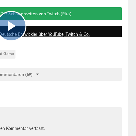
Die Schattenseiten von Twitch (Plus)
22:06
Deutsche Entwickler über YouTube, Twitch & Co.
ard Game
ommentaren (69)
nen Kommentar verfasst.