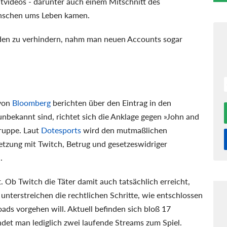
tvideos - darunter auch einem Mitschnitt des
enschen ums Leben kamen.
den zu verhindern, nahm man neuen Accounts sogar
 von
Bloomberg
berichten über den Eintrag in den
 unbekannt sind, richtet sich die Anklage gegen »John and
ruppe. Laut
Dotesports
wird den mutmaßlichen
etzung mit Twitch, Betrug und gesetzeswidriger
.
t
. Ob Twitch die Täter damit auch tatsächlich erreicht,
unterstreichen die rechtlichen Schritte, wie entschlossen
ads vorgehen will. Aktuell befinden sich bloß 17
ndet man lediglich zwei laufende Streams zum Spiel.