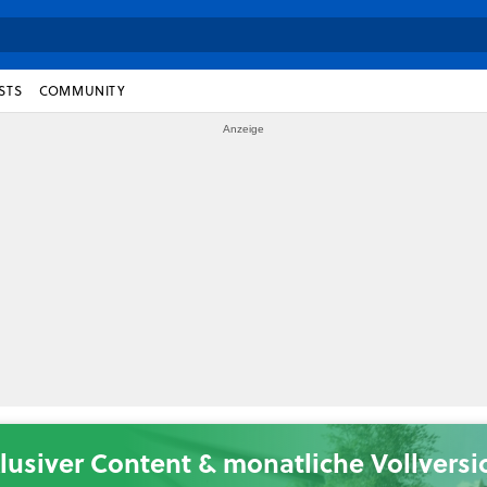
STS
COMMUNITY
lusiver Content & monatliche Vollvers