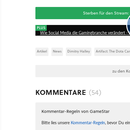
Sterben für den Stream: 
PLUS
Wie Social Media die Gamingbranche verändert - 
Artikel
News
Dimitry Halley
Artifact: The Dota C
zu den K
KOMMENTARE
(54)
Kommentar-Regeln von GameStar
Bitte lies unsere
Kommentar-Regeln
, bevor Du ei