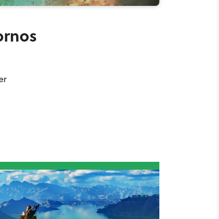
Pornos
er