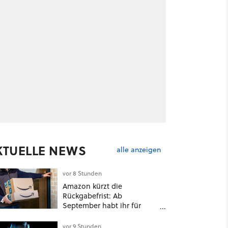
KTUELLE NEWS
alle anzeigen
vor 8 Stunden
Amazon kürzt die
Rückgabefrist: Ab
4
September habt ihr für
viele Einkäufe nur noch 14
Tage
vor 9 Stunden