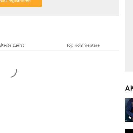
nlos registrieren
Älteste
zuerst
Top
Kommentare
A