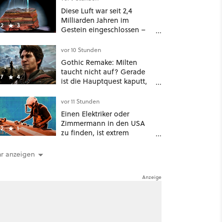
Diese Luft war seit 2,4
Milliarden Jahren im
2
3
Gestein eingeschlossen –
jetzt könnt ihr sie atmen
vor 10 Stunden
Gothic Remake: Milten
taucht nicht auf? Gerade
7
4
ist die Hauptquest kaputt,
das könnt ihr tun
vor 11 Stunden
Einen Elektriker oder
Zimmermann in den USA
2
1
zu finden, ist extrem
schwierig: zu viele KI-
Rechenzentren
r anzeigen