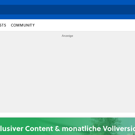
STS
COMMUNITY
lusiver Content & monatliche Vollvers