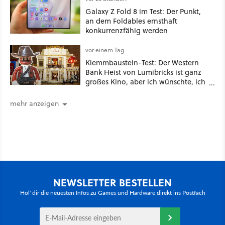
Galaxy Z Fold 8 im Test: Der Punkt,
an dem Foldables ernsthaft
konkurrenzfähig werden
vor einem Tag
Klemmbaustein-Test: Der Western
Bank Heist von Lumibricks ist ganz
großes Kino, aber ich wünschte, ich
hätte vorher nie von der Marke
gehört
mehr anzeigen
NEWSLETTER BESTELLEN
Hol' dir die neuesten Infos zu Games und Hardware direkt ins Postfach