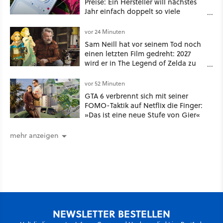
Preise: Ein Hersteller will nächstes
Jahr einfach doppelt so viele
Handymodelle in den Handel
bringen
vor 24 Minuten
Sam Neill hat vor seinem Tod noch
einen letzten Film gedreht: 2027
wird er in The Legend of Zelda zu
sehen sein
vor 52 Minuten
GTA 6 verbrennt sich mit seiner
FOMO-Taktik auf Netflix die Finger:
»Das ist eine neue Stufe von Gier«
mehr anzeigen
NEWSLETTER BESTELLEN