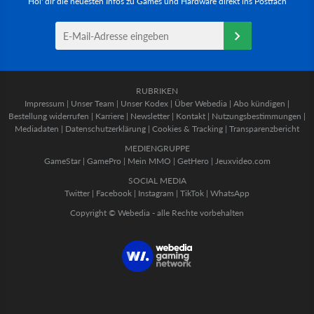
Hol' dir die neuesten Infos zu Games und Hardware direkt ins Postfach
RUBRIKEN
Impressum
|
Unser Team
|
Unser Kodex
|
Über Webedia
|
Abo kündigen
|
Bestellung widerrufen
|
Karriere
|
Newsletter
|
Kontakt
|
Nutzungsbestimmungen
|
Mediadaten
|
Datenschutzerklärung
|
Cookies & Tracking
|
Transparenzbericht
MEDIENGRUPPE
GameStar
|
GamePro
|
Mein MMO
|
GetHero
|
Jeuxvideo.com
SOCIAL MEDIA
Twitter
|
Facebook
|
Instagram
|
TikTok
|
WhatsApp
Copyright © Webedia - alle Rechte vorbehalten