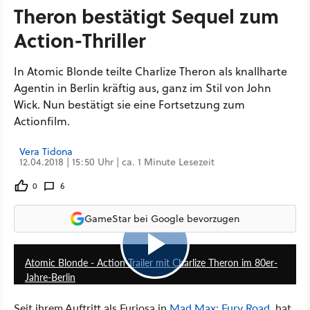
Theron bestätigt Sequel zum
Action-Thriller
In Atomic Blonde teilte Charlize Theron als knallharte
Agentin in Berlin kräftig aus, ganz im Stil von John
Wick. Nun bestätigt sie eine Fortsetzung zum
Actionfilm.
Vera Tidona
12.04.2018 | 15:50 Uhr | ca. 1 Minute Lesezeit
0
6
GameStar bei Google bevorzugen
2:35
Atomic Blonde - Action-Trailer mit Charlize Theron im 80er-
Jahre-Berlin
Seit ihrem Auftritt als Furiosa in
Mad Max: Fury Road
, hat