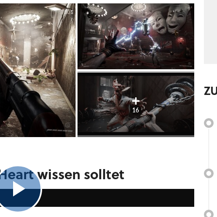
Z
16
Heart wissen solltet
10:13