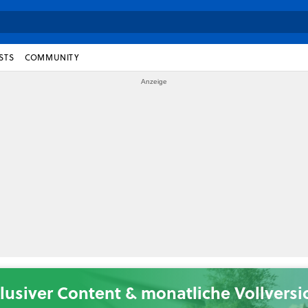
STS
COMMUNITY
lusiver Content & monatliche Vollvers