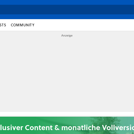
STS
COMMUNITY
lusiver Content & monatliche Vollvers