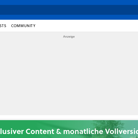
STS
COMMUNITY
lusiver Content & monatliche Vollvers