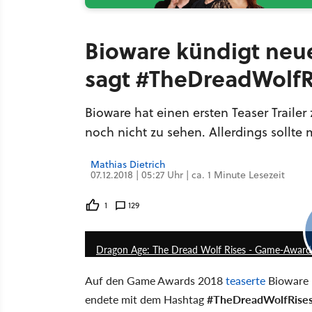
Bioware kündigt neue
sagt #TheDreadWolfR
Bioware hat einen ersten Teaser Traile
noch nicht zu sehen. Allerdings soll
Mathias Dietrich
07.12.2018 | 05:27 Uhr | ca. 1 Minute Lesezeit
1
129
Dragon Age: The Dread Wolf Rises - Game-Awards-T
Auf den Game Awards 2018
teaserte
Bioware
endete mit dem Hashtag
#TheDreadWolfRise