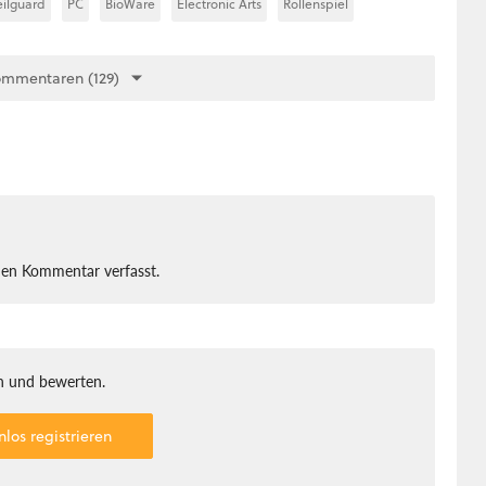
eilguard
PC
BioWare
Electronic Arts
Rollenspiel
ommentaren (129)
nen Kommentar verfasst.
 und bewerten.
nlos registrieren