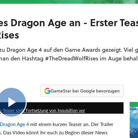
s Dragon Age an - Erster Tea
ises
r zu Dragon Age 4 auf den Game Awards gezeigt. Viel g
te man den Hashtag #TheDreadWolfRises im Auge behal
GameStar bei Google bevorzugen
1:06
easer stellt Fortsetzung von Inquisition vor
Dragon Age 4
mit einem kurzen Teaser an. Der Trailer
s
. Das Video könnt ihr euch zu Beginn dieser News