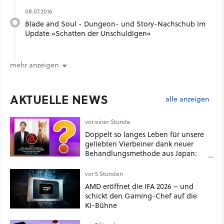
08.07.2016
Blade and Soul - Dungeon- und Story-Nachschub im
Update »Schatten der Unschuldigen«
mehr anzeigen
AKTUELLE NEWS
alle anzeigen
vor einer Stunde
Doppelt so langes Leben für unsere
geliebten Vierbeiner dank neuer
Behandlungsmethode aus Japan:
Der Blick auf über 1.200
Kommentare zeigt, dass es nicht so
vor 5 Stunden
einfach ist
AMD eröffnet die IFA 2026 – und
schickt den Gaming-Chef auf die
KI-Bühne