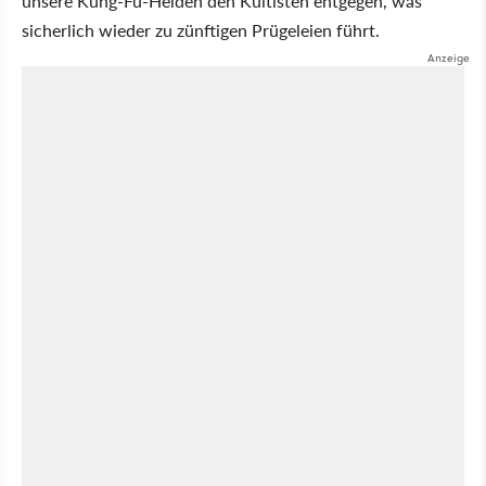
unsere Kung-Fu-Helden den Kultisten entgegen, was
sicherlich wieder zu zünftigen Prügeleien führt.