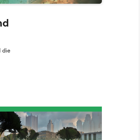
nd
 die