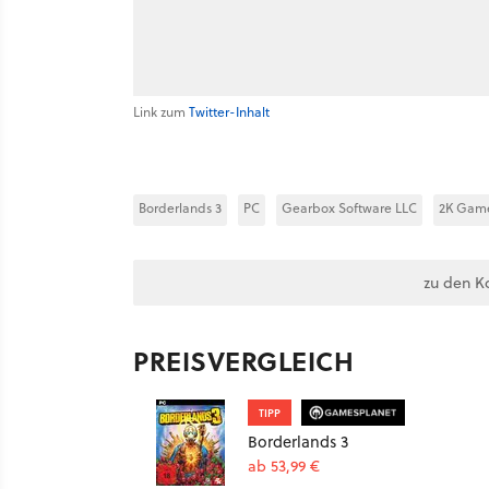
Link zum
Twitter-Inhalt
Borderlands 3
PC
Gearbox Software LLC
2K Game
zu den K
PREISVERGLEICH
TIPP
Borderlands 3
ab 53,99 €