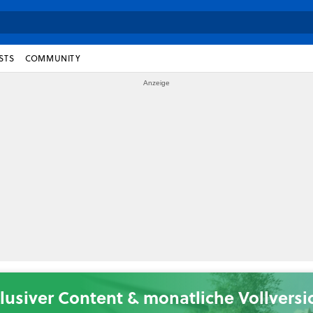
STS
COMMUNITY
lusiver Content & monatliche Vollvers