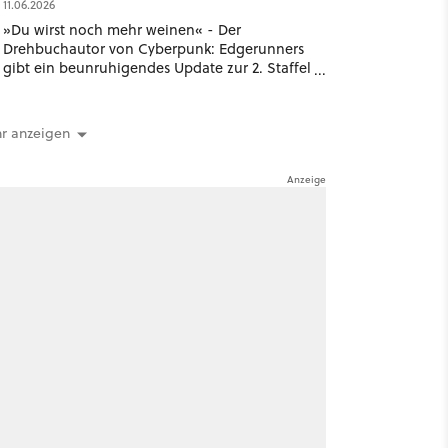
11.06.2026
»Du wirst noch mehr weinen« - Der
Drehbuchautor von Cyberpunk: Edgerunners
gibt ein beunruhigendes Update zur 2. Staffel
der Netflix-Serie
r anzeigen