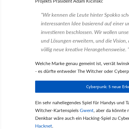
Projekts Präsident Adam Kicinski:
"Wir kennen die Leute hinter Spokko sch
interessanten Idee basierend auf einer un
investieren beschlossen. Wir wollen uns
und Lösungen erweitern, und die Vision, d
völlig neue kreative Herangehensweise. 
Welche Marke genau gemeint ist, verrät Iwinski
- es dürfte entweder The Witcher oder Cyberp
Cyberpunk: 5 neue Er
Ein sehr naheliegendes Spiel für Handys und 
Witcher-Kartenspiels
Gwent
, aber da könnte 
Denkbar wäre auch ein Hacking-Spiel zu Cyber
Hacknet
.