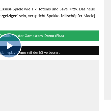
asual-Spiele wie Tiki Totems und Save Kitty. Das neue
hrgeiziger"
sein, verspricht Spokko-Mitschöpfer Maciej
 Details aus der Gamescom-Demo (Plus)
7:16
Gameplay-Demo seit der E3 verbessert