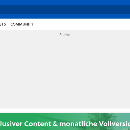
STS
COMMUNITY
lusiver Content & monatliche Vollvers