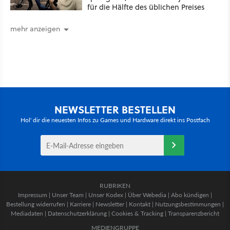
für die Hälfte des üblichen Preises
mehr anzeigen
NEWSLETTER BESTELLEN
Hol' dir die neuesten Infos zu Games und Hardware direkt ins Postfach
RUBRIKEN
Impressum
|
Unser Team
|
Unser Kodex
|
Über Webedia
|
Abo kündigen
|
Bestellung widerrufen
|
Karriere
|
Newsletter
|
Kontakt
|
Nutzungsbestimmungen
|
Mediadaten
|
Datenschutzerklärung
|
Cookies & Tracking
|
Transparenzbericht
MEDIENGRUPPE