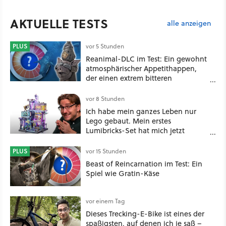
AKTUELLE TESTS
alle anzeigen
PLUS
vor 5 Stunden
Reanimal-DLC im Test: Ein gewohnt
atmosphärischer Appetithappen,
der einen extrem bitteren
Nachgeschmack hinterlässt
vor 8 Stunden
Ich habe mein ganzes Leben nur
Lego gebaut. Mein erstes
Lumibricks-Set hat mich jetzt
nachhaltig beeindruckt: Game
Stack im Test
PLUS
vor 15 Stunden
Beast of Reincarnation im Test: Ein
Spiel wie Gratin-Käse
vor einem Tag
Dieses Trecking-E-Bike ist eines der
spaßigsten, auf denen ich je saß –