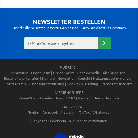
NEWSLETTER BESTELLEN
Hol' dir die neuesten Infos zu Games und Hardware direkt ins Postfach
RUBRIKEN
Impressum
|
Unser Team
|
Unser Kodex
|
Über Webedia
|
Abo kündigen
|
Bestellung widerrufen
|
Karriere
|
Newsletter
|
Kontakt
|
Nutzungsbestimmungen
|
Mediadaten
|
Datenschutzerklärung
|
Cookies & Tracking
|
Transparenzbericht
MEDIENGRUPPE
GameStar
|
GamePro
|
Mein MMO
|
GetHero
|
Jeuxvideo.com
SOCIAL MEDIA
Twitter
|
Facebook
|
Instagram
|
TikTok
|
WhatsApp
Copyright © Webedia - alle Rechte vorbehalten