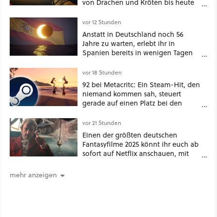
von Drachen und Kröten bis heute
Recht behält [Best of GameStar]
vor 12 Stunden
Anstatt in Deutschland noch 56
Jahre zu warten, erlebt ihr in
Spanien bereits in wenigen Tagen
ein schattiges Sommer-Spektakel
vor 18 Stunden
92 bei Metacritc: Ein Steam-Hit, den
niemand kommen sah, steuert
gerade auf einen Platz bei den
Game Awards zu
vor 21 Stunden
Einen der größten deutschen
Fantasyfilme 2025 könnt ihr euch ab
sofort auf Netflix anschauen, mit
dabei: ein Star aus Der Hobbit
mehr anzeigen