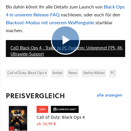
Bis dahin könnt ihr alle Details zum Launch von
Black Ops
4 in unserem Release-FAQ
nachlesen, oder euch für den
Blackout-Modus mit unserem Waffenguide
startklar
machen.
1:05
CoD Black Ops 4 - Trailer zu PC-Features: Unbegrenzt FPS, 4K,
Ultrawide-Support
Call of Duty: Black Ops 4
Artikel
News
Stefan Köhler
PC
PREISVERGLEICH
alle anzeigen
TIPP
Call of Duty: Black Ops 4
ab 24,99 €