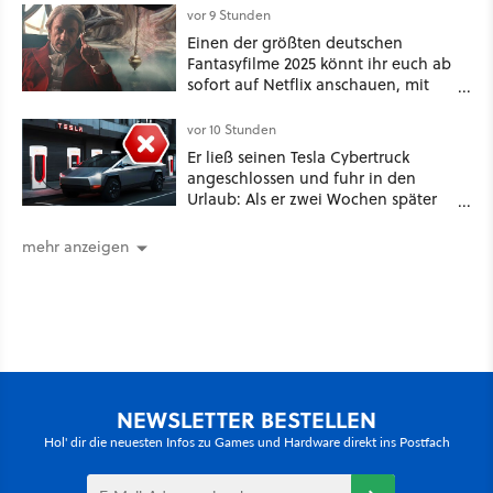
vor 9 Stunden
Einen der größten deutschen
Fantasyfilme 2025 könnt ihr euch ab
sofort auf Netflix anschauen, mit
dabei: ein Star aus Der Hobbit
vor 10 Stunden
Er ließ seinen Tesla Cybertruck
angeschlossen und fuhr in den
Urlaub: Als er zwei Wochen später
zurückkam, sprang der Truck nicht
mehr an [Best of GameStar]
mehr anzeigen
NEWSLETTER BESTELLEN
Hol' dir die neuesten Infos zu Games und Hardware direkt ins Postfach