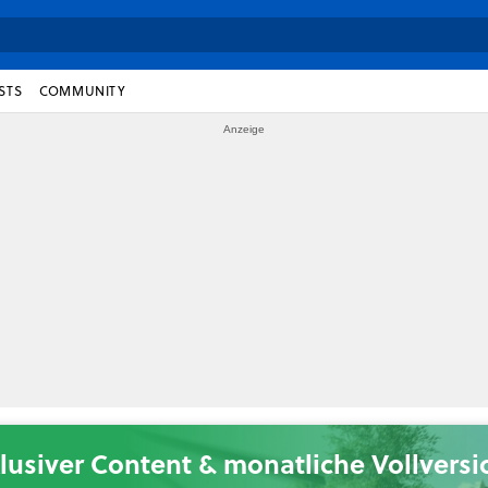
STS
COMMUNITY
lusiver Content & monatliche Vollvers