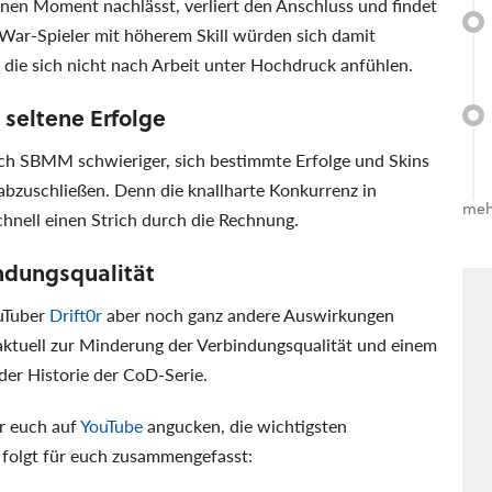
inen Moment nachlässt, verliert den Anschluss und findet
War-Spieler mit höherem Skill würden sich damit
ie sich nicht nach Arbeit unter Hochdruck anfühlen.
 seltene Erfolge
rch SBMM schwieriger, sich bestimmte Erfolge und Skins
abzuschließen. Denn die knallharte Konkurrenz in
meh
nell einen Strich durch die Rechnung.
ndungsqualität
uTuber
Drift0r
aber noch ganz andere Auswirkungen
aktuell zur Minderung der Verbindungsqualität und einem
der Historie der CoD-Serie.
hr euch auf
YouTube
angucken, die wichtigsten
 folgt für euch zusammengefasst: