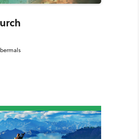
urch
abermals