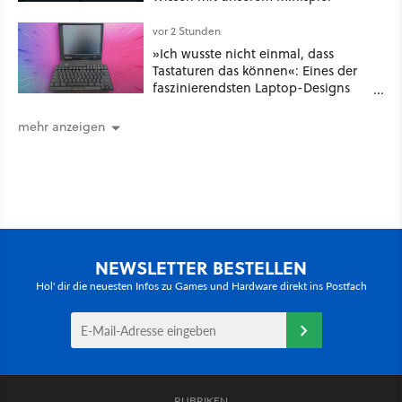
vor 2 Stunden
»Ich wusste nicht einmal, dass
Tastaturen das können«: Eines der
faszinierendsten Laptop-Designs
der 90er geht wieder viral
mehr anzeigen
NEWSLETTER BESTELLEN
Hol' dir die neuesten Infos zu Games und Hardware direkt ins Postfach
RUBRIKEN