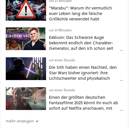
vor 27 Minuten
"Marabu": Warum ihr vermutlich
euer Leben lang die falsche
Grillkohle verwendet habt
vor 31 Minuten
Exklusiv: Das Schwarze Auge
bekommt endlich den Charakter-
Generator, auf den ich schon seit
Jahren hoffe
vor einer Stunde
Die Sith haben einen Nachteil, den
Star Wars bisher ignoriert: Ihre
Lichtschwerter sind physikalisch
einfach unterlegen [Best of
GameStar]
vor einer Stunde
Einen der größten deutschen
Fantasyfilme 2025 könnt ihr euch ab
sofort auf Netflix anschauen, mit
dabei: ein Star aus Der Hobbit
mehr anzeigen