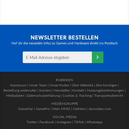
NEWSLETTER BESTELLEN
Hol' dir die neuesten Infos zu Games und Hardware direkt ins Postfach
RUBRIKEN
Impressum
|
Unser Team
|
Unser Kodex
|
Über Webedia
|
Abo kündigen
|
Bestellung widerrufen
|
Karriere
|
Newsletter
|
Kontakt
|
Nutzungsbestimmungen
|
Mediadaten
|
Datenschutzerklärung
|
Cookies & Tracking
|
Transparenzbericht
MEDIENGRUPPE
GameStar
|
GamePro
|
Mein MMO
|
GetHero
|
Jeuxvideo.com
SOCIAL MEDIA
Twitter
|
Facebook
|
Instagram
|
TikTok
|
WhatsApp