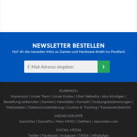
NEWSLETTER BESTELLEN
Hol' dir die neuesten Infos zu Games und Hardware direkt ins Postfach
RUBRIKEN
Impressum
|
Unser Team
|
Unser Kodex
|
Über Webedia
|
Abo kündigen
|
Bestellung widerrufen
|
Karriere
|
Newsletter
|
Kontakt
|
Nutzungsbestimmungen
|
Mediadaten
|
Datenschutzerklärung
|
Cookies & Tracking
|
Transparenzbericht
MEDIENGRUPPE
GameStar
|
GamePro
|
Mein MMO
|
GetHero
|
Jeuxvideo.com
SOCIAL MEDIA
Twitter
|
Facebook
|
Instagram
|
TikTok
|
WhatsApp