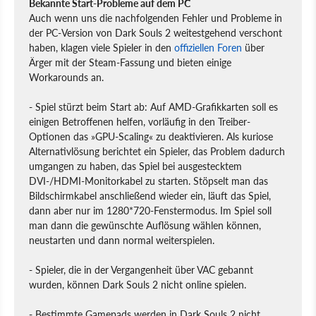
Bekannte Start-Probleme auf dem PC
Auch wenn uns die nachfolgenden Fehler und Probleme in
der PC-Version von Dark Souls 2 weitestgehend verschont
haben, klagen viele Spieler in den
offiziellen Foren
über
Ärger mit der Steam-Fassung und bieten einige
Workarounds an.
-
Spiel stürzt beim Start ab: Auf AMD-Grafikkarten soll es
einigen Betroffenen helfen, vorläufig in den Treiber-
Optionen das »GPU-Scaling« zu deaktivieren. Als kuriose
Alternativlösung berichtet ein Spieler, das Problem dadurch
umgangen zu haben, das Spiel bei ausgestecktem
DVI-/HDMI-Monitorkabel zu starten. Stöpselt man das
Bildschirmkabel anschließend wieder ein, läuft das Spiel,
dann aber nur im 1280*720-Fenstermodus. Im Spiel soll
man dann die gewünschte Auflösung wählen können,
neustarten und dann normal weiterspielen.
-
Spieler, die in der Vergangenheit über VAC gebannt
wurden, können Dark Souls 2 nicht online spielen.
-
Bestimmte Gamepads werden in Dark Souls 2 nicht