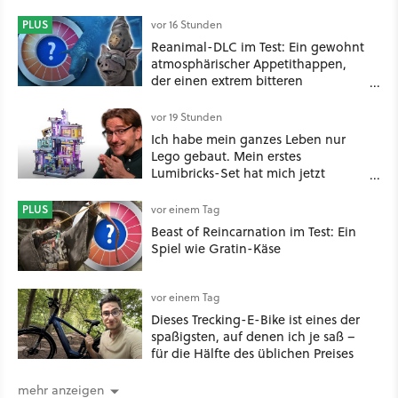
PLUS
vor 16 Stunden
Reanimal-DLC im Test: Ein gewohnt
atmosphärischer Appetithappen,
der einen extrem bitteren
Nachgeschmack hinterlässt
vor 19 Stunden
Ich habe mein ganzes Leben nur
Lego gebaut. Mein erstes
Lumibricks-Set hat mich jetzt
nachhaltig beeindruckt: Game
Stack im Test
PLUS
vor einem Tag
Beast of Reincarnation im Test: Ein
Spiel wie Gratin-Käse
vor einem Tag
Dieses Trecking-E-Bike ist eines der
spaßigsten, auf denen ich je saß –
für die Hälfte des üblichen Preises
mehr anzeigen