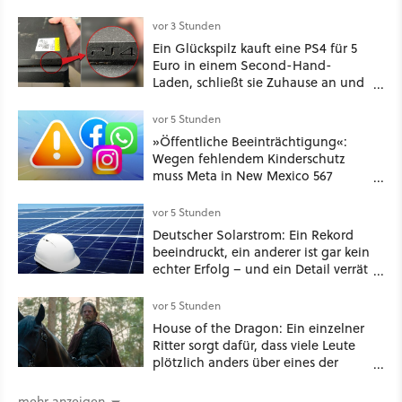
vor 3 Stunden
Ein Glückspilz kauft eine PS4 für 5
Euro in einem Second-Hand-
Laden, schließt sie Zuhause an und
schon hat er seine erste
funktionierende PlayStation [Best of
vor 5 Stunden
GameStar]
»Öffentliche Beeinträchtigung«:
Wegen fehlendem Kinderschutz
muss Meta in New Mexico 567
Millionen US-Dollar zahlen
vor 5 Stunden
Deutscher Solarstrom: Ein Rekord
beeindruckt, ein anderer ist gar kein
echter Erfolg – und ein Detail verrät
mehr über die Energiewende als
jede Zahl
vor 5 Stunden
House of the Dragon: Ein einzelner
Ritter sorgt dafür, dass viele Leute
plötzlich anders über eines der
umstrittensten Häuser von Game of
Thrones denken
mehr anzeigen