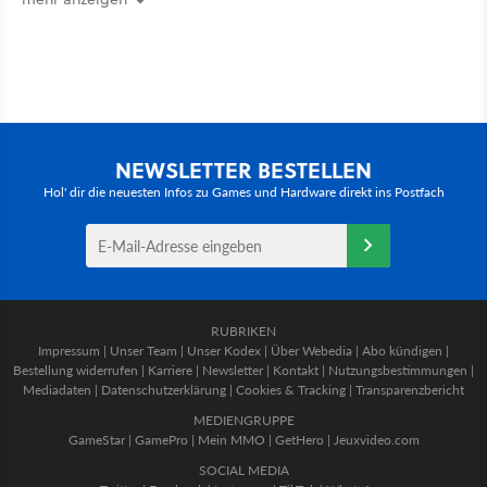
NEWSLETTER BESTELLEN
Hol' dir die neuesten Infos zu Games und Hardware direkt ins Postfach
RUBRIKEN
Impressum
|
Unser Team
|
Unser Kodex
|
Über Webedia
|
Abo kündigen
|
Bestellung widerrufen
|
Karriere
|
Newsletter
|
Kontakt
|
Nutzungsbestimmungen
|
Mediadaten
|
Datenschutzerklärung
|
Cookies & Tracking
|
Transparenzbericht
MEDIENGRUPPE
GameStar
|
GamePro
|
Mein MMO
|
GetHero
|
Jeuxvideo.com
SOCIAL MEDIA