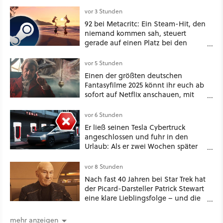
vor 3 Stunden
92 bei Metacritc: Ein Steam-Hit, den
niemand kommen sah, steuert
gerade auf einen Platz bei den
Game Awards zu
vor 5 Stunden
Einen der größten deutschen
Fantasyfilme 2025 könnt ihr euch ab
sofort auf Netflix anschauen, mit
dabei: ein Star aus Der Hobbit
vor 6 Stunden
Er ließ seinen Tesla Cybertruck
angeschlossen und fuhr in den
Urlaub: Als er zwei Wochen später
zurückkam, sprang der Truck nicht
mehr an [Best of GameStar]
vor 8 Stunden
Nach fast 40 Jahren bei Star Trek hat
der Picard-Darsteller Patrick Stewart
eine klare Lieblingsfolge – und die
ist Familiensache
mehr anzeigen