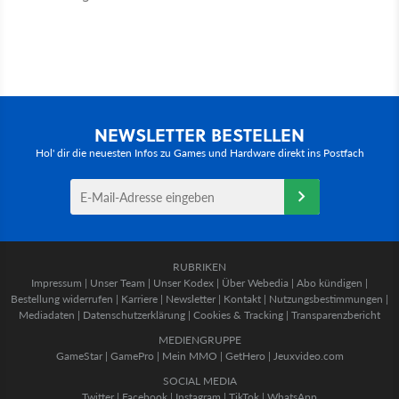
NEWSLETTER BESTELLEN
Hol' dir die neuesten Infos zu Games und Hardware direkt ins Postfach
RUBRIKEN
Impressum
|
Unser Team
|
Unser Kodex
|
Über Webedia
|
Abo kündigen
|
Bestellung widerrufen
|
Karriere
|
Newsletter
|
Kontakt
|
Nutzungsbestimmungen
|
Mediadaten
|
Datenschutzerklärung
|
Cookies & Tracking
|
Transparenzbericht
MEDIENGRUPPE
GameStar
|
GamePro
|
Mein MMO
|
GetHero
|
Jeuxvideo.com
SOCIAL MEDIA
Twitter
|
Facebook
|
Instagram
|
TikTok
|
WhatsApp