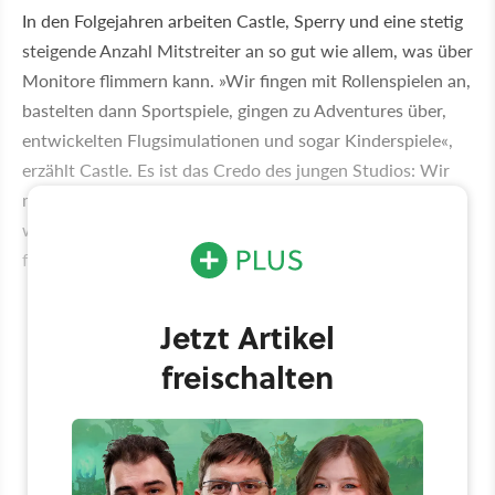
In den Folgejahren arbeiten Castle, Sperry und eine stetig
steigende Anzahl Mitstreiter an so gut wie allem, was über
Monitore flimmern kann. »Wir fingen mit Rollenspielen an,
bastelten dann Sportspiele, gingen zu Adventures über,
entwickelten Flugsimulationen und sogar Kinderspiele«,
erzählt Castle. Es ist das Credo des jungen Studios: Wir
machen, was wir wollen. Das soll später ihr Verhängnis
werden, doch noch feiern sie damit Erfolge, bis in die
frühen Neunziger wächst das Team auf 30 Mitarbeiter.
Jetzt Artikel
freischalten