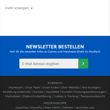
Geheimnis
mehr anzeigen
NEWSLETTER BESTELLEN
Hol' dir die neuesten Infos zu Games und Hardware direkt ins Postfach
RUBRIKEN
Impressum
|
Unser Team
|
Unser Kodex
|
Über Webedia
|
Abo kündigen
|
Bestellung widerrufen
|
Karriere
|
Newsletter
|
Kontakt
|
Nutzungsbestimmungen
|
Mediadaten
|
Datenschutzerklärung
|
Cookies & Tracking
|
Transparenzbericht
MEDIENGRUPPE
GameStar
|
GamePro
|
Mein MMO
|
GetHero
|
Jeuxvideo.com