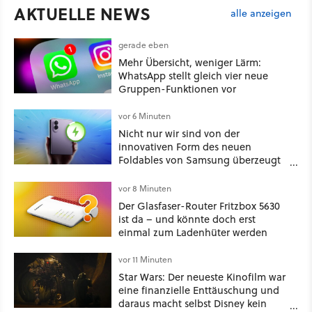
AKTUELLE NEWS
alle anzeigen
gerade eben
Mehr Übersicht, weniger Lärm:
WhatsApp stellt gleich vier neue
Gruppen-Funktionen vor
vor 6 Minuten
Nicht nur wir sind von der
innovativen Form des neuen
Foldables von Samsung überzeugt
– das Handy stellt gerade auch
neue Vorbesteller-Rekorde auf
vor 8 Minuten
Der Glasfaser-Router Fritzbox 5630
ist da – und könnte doch erst
einmal zum Ladenhüter werden
vor 11 Minuten
Star Wars: Der neueste Kinofilm war
eine finanzielle Enttäuschung und
daraus macht selbst Disney kein