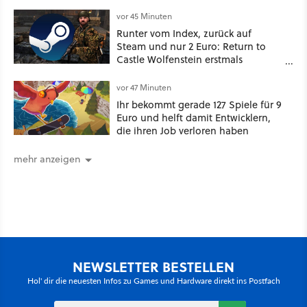
der 90er geht wieder viral
vor 45 Minuten
Runter vom Index, zurück auf
Steam und nur 2 Euro: Return to
Castle Wolfenstein erstmals
ungeschnitten auf dem deutschen
Markt
vor 47 Minuten
Ihr bekommt gerade 127 Spiele für 9
Euro und helft damit Entwicklern,
die ihren Job verloren haben
mehr anzeigen
NEWSLETTER BESTELLEN
Hol' dir die neuesten Infos zu Games und Hardware direkt ins Postfach