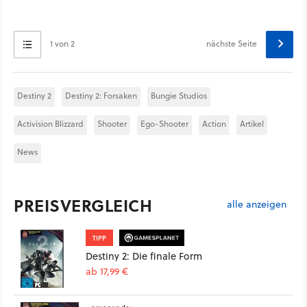
1 von 2
nächste Seite
Destiny 2
Destiny 2: Forsaken
Bungie Studios
Activision Blizzard
Shooter
Ego-Shooter
Action
Artikel
News
PREISVERGLEICH
alle anzeigen
TIPP
Destiny 2: Die finale Form
ab 17,99 €