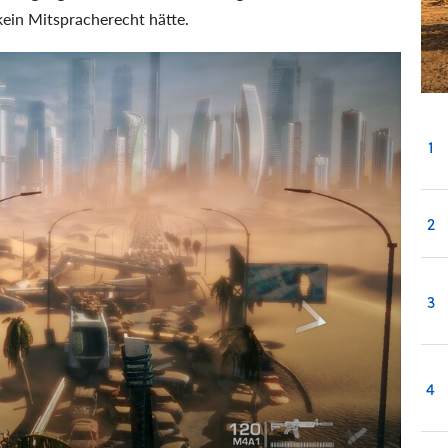
kein Mitspracherecht hätte.
1
2
3
4