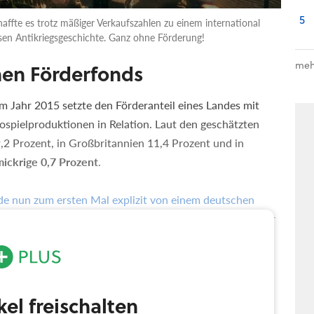
5
ffte es trotz mäßiger Verkaufszahlen zu einem international
sen Antikriegsgeschichte. Ganz ohne Förderung!
meh
nen Förderfonds
 Jahr 2015 setzte den Förderanteil eines Landes mit
ospielproduktionen in Relation. Laut den geschätzten
9,2 Prozent, in Großbritannien 11,4 Prozent und in
ickrige 0,7 Prozent
.
de nun zum ersten Mal explizit von einem deutschen
eutschen Games-Branche, game, liebäugelte schon länger
m im April 2018 die Games Week Berlin zum Anlass,
.
ikel freischalten