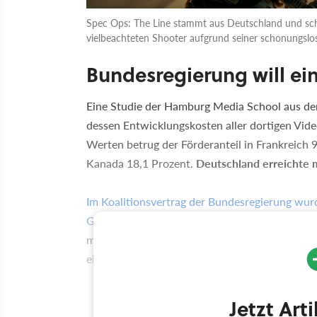
Spec Ops: The Line stammt aus Deutschland und scha
vielbeachteten Shooter aufgrund seiner schonungslo
Bundesregierung will ei
Eine Studie der Hamburg Media School aus dem
dessen Entwicklungskosten aller dortigen Vide
Werten betrug der Förderanteil in Frankreich 
Kanada 18,1 Prozent.
Deutschland erreichte m
Im Koalitionsvertrag der Bundesregierung wur
Games-Fonds gesprochen
. Der Verband der d
mit einem bundesweiten Fördersystem und nah
einen ersten Entwurf zur Diskussion zu stellen
Jetzt Art