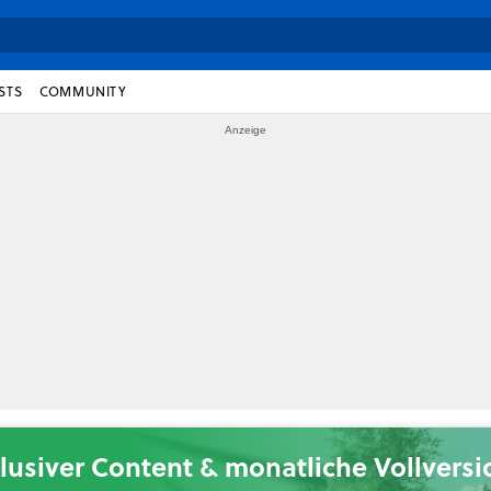
STS
COMMUNITY
lusiver Content & monatliche Vollvers