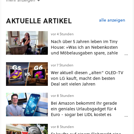
AKTUELLE ARTIKEL
alle anzeigen
vor 4 Stunden
Nach über 5 Jahren leben im Tiny
House: »Was ich an Nebenkosten
und Möbelausgaben spare, zahle
ich mit verpassten Familientreffen
und dem Verlust des
vor 7 Stunden
Zusammengehörigkeitsgefühls, das
Wer aktuell diesen „alten“ OLED-TV
entsteht, wenn man Platz zum
von LG kauft, macht den besten
Teilen hat.«
Deal seit vielen Jahren
vor 8 Stunden
Bei Amazon bekommt ihr gerade
ein geniales Urlaubsgadget für 4
Euro - sogar bei LIDL kostet es
mehr!
vor 8 Stunden