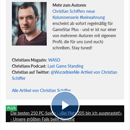
Mehr zum Autoren
Christian Schiffers neue
Kolumnenserie #keineahnung
erscheint ab sofort regelmäßig für
GameStar Plus - und er ist nur einer
von mehreren Autoren mit eigenem
Profil, die für uns (und euch)
schreiben. Stay tuned!
Christians Magazin:
WASD
Christians Podcast:
Last Game Standing
Christian auf Twitter:
@Wurzelbier
Alle Artikel von Christian
Schiffer
Alle Artikel von Christian Schiffer
11:55
PLUS
Die besten 250 PC-Spiele - »Bei Platz 205 bin ich ausgerastet!«
- Unsere größten Fails beim Ranking