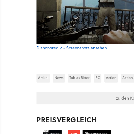
Dishonored 2 - Screenshots ansehen
Artikel
News
Tobias Ritter
PC
Action
Action
zu den K
PREISVERGLEICH
TIPP