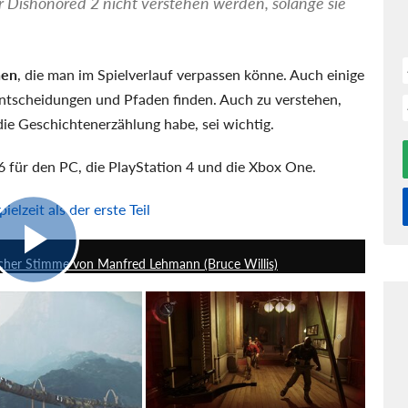
eler Dishonored 2 nicht verstehen werden, solange sie
nen
, die man im Spielverlauf verpassen könne. Auch einige
Entscheidungen und Pfaden finden. Auch zu verstehen,
e Geschichtenerzählung habe, sei wichtig.
für den PC, die PlayStation 4 und die Xbox One.
elzeit als der erste Teil
1:58
scher Stimme von Manfred Lehmann (Bruce Willis)