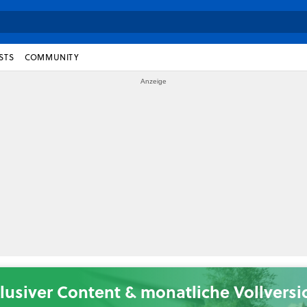
STS
COMMUNITY
lusiver Content & monatliche Vollvers