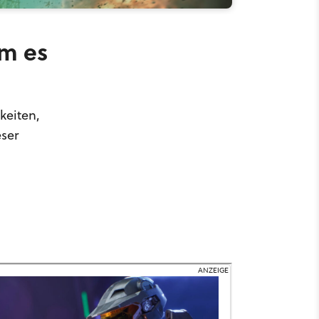
um es
keiten,
eser