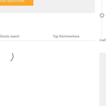
nlos registrieren
Älteste
zuerst
Top
Kommentare
meh