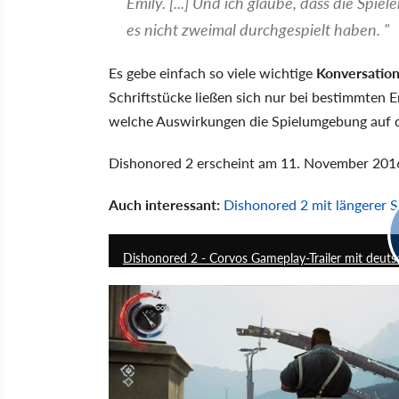
Emily. [...] Und ich glaube, dass die Spi
es nicht zweimal durchgespielt haben. "
Es gebe einfach so viele wichtige
Konversatio
Schriftstücke ließen sich nur bei bestimmten 
welche Auswirkungen die Spielumgebung auf di
Dishonored 2 erscheint am 11. November 2016 
Auch interessant:
Dishonored 2 mit längerer Spi
Dishonored 2 - Corvos Gameplay-Trailer mit deut