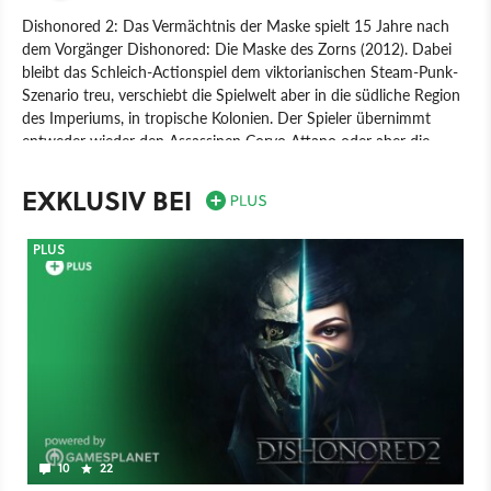
Dishonored 2: Das Vermächtnis der Maske spielt 15 Jahre nach
dem Vorgänger Dishonored: Die Maske des Zorns (2012). Dabei
bleibt das Schleich-Actionspiel dem viktorianischen Steam-Punk-
Szenario treu, verschiebt die Spielwelt aber in die südliche Region
des Imperiums, in tropische Kolonien. Der Spieler übernimmt
entweder wieder den Assassinen Corvo Attano oder aber die
weibliche Heldin Emily Kaldwin, die sich beide in ihren Fähigkeiten
unterscheiden: Während Corvo etwa auf Teleportation setzt,
EXKLUSIV BEI
macht sich Emily einen Greifhaken zueigen. Ein wildes Wechseln
vor jedem Spielabschnitt oder vor bestimmten Missionen gibt es
PLUS
aber nicht, dafür müssen wir die Geschichte von vorne beginnen.
Spiel
PC
PlayStation 4
Xbox One
PlayStation
Xbox
Action
Action-Adventure
Bethesda Softworks
10
22