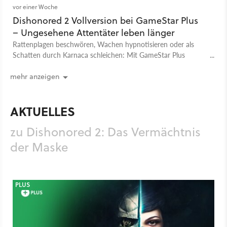
vor einer Woche
Dishonored 2 Vollversion bei GameStar Plus
– Ungesehene Attentäter leben länger
Rattenplagen beschwören, Wachen hypnotisieren oder als
Schatten durch Karnaca schleichen: Mit GameStar Plus
bekommt ihr im August die Vollversion von Dishonored 2.
Macht euch bereit für einen regelrechtes Genre-Juwel.
mehr anzeigen
AKTUELLES
zu Dishonored 2: Das Vermächtnis
der Maske
PLUS