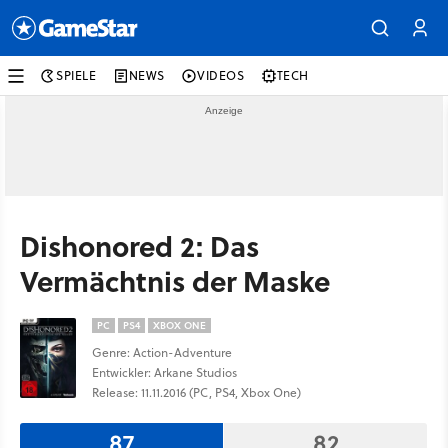
SPIELE
NEWS
VIDEOS
TECH
Dishonored 2: Das
Vermächtnis der Maske
PC
PS4
XBOX ONE
Genre: Action-Adventure
Entwickler: Arkane Studios
Release: 11.11.2016 (PC, PS4, Xbox One)
87
82