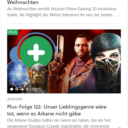
Weihnachten
An Weihnachten verteilt Amazon Prime Gaming 10 kostenlose
Spiele. Als Highlight der Aktion bekommt ihr eins der besten
Stealth-Spiele der letzten Jahre.
PLUS
12
21
29.09.2021
Plus-Folge 122: Unser Lieblingsgenre wäre
tot, wenn es Arkane nicht gäbe
Die Arkane Studios halten ein Genre am Leben, das ein fast
vergessener Dungeon-Crawler begründete: die »Immersive