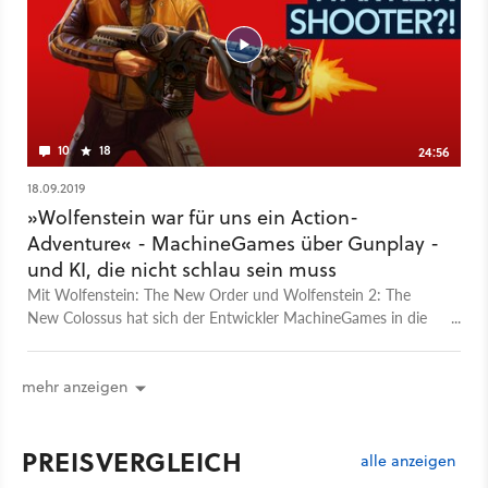
10
18
24:56
18.09.2019
»Wolfenstein war für uns ein Action-
Adventure« - MachineGames über Gunplay -
und KI, die nicht schlau sein muss
Mit Wolfenstein: The New Order und Wolfenstein 2: The
New Colossus hat sich der Entwickler MachineGames in die
Herzen vieler Shooter-Fans geschossen. Im Interview gesteht
uns der Lead Designer Andreas Öjerfors aber, dass
MachineGames den ersten Teil eher als Action-Adventure
mehr anzeigen
versteht. Denn die Spielmechanik von Wolfenstein: The New
Order wurde öfter mal gebrochen - etwa mit einer U-
PREISVERGLEICH
Bootsequenz. Warum haben die Entwickler bei Wolfenstein 2
alle anzeigen
auf solche alternativen Gameplay-Erfahrungen verzichtet? Mit