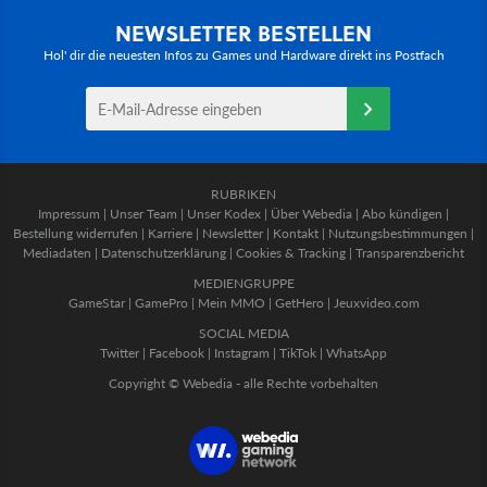
NEWSLETTER BESTELLEN
Hol' dir die neuesten Infos zu Games und Hardware direkt ins Postfach
RUBRIKEN
Impressum
|
Unser Team
|
Unser Kodex
|
Über Webedia
|
Abo kündigen
|
Bestellung widerrufen
|
Karriere
|
Newsletter
|
Kontakt
|
Nutzungsbestimmungen
|
Mediadaten
|
Datenschutzerklärung
|
Cookies & Tracking
|
Transparenzbericht
MEDIENGRUPPE
GameStar
|
GamePro
|
Mein MMO
|
GetHero
|
Jeuxvideo.com
SOCIAL MEDIA
Twitter
|
Facebook
|
Instagram
|
TikTok
|
WhatsApp
Copyright © Webedia - alle Rechte vorbehalten