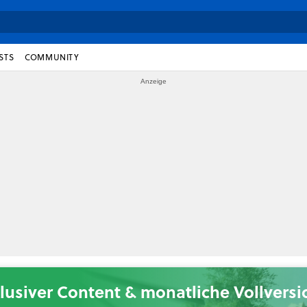
STS
COMMUNITY
lusiver Content & monatliche Vollvers