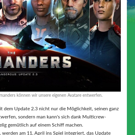
manders können wir unsere eigenen Avatare entwerfen.
it dem Update 2.3 nicht nur die Möglichkeit, seinen ganz
werfen, sondern man kann's sich dank Multicrew-
lig gemütlich auf einem Schiff machen.
 werden am 11. April ins Spiel integriert, das Update