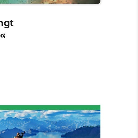
ngt
e«