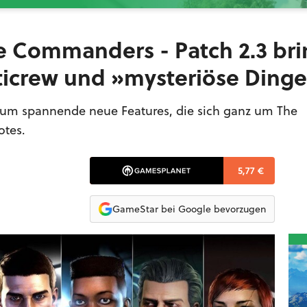
he Commanders - Patch 2.3 bri
ticrew und »mysteriöse Ding
s um spannende neue Features, die sich ganz um The
otes.
5,77 €
GameStar bei Google bevorzugen