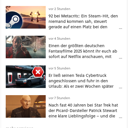
vor 2 Stunden
92 bei Metacritc: Ein Steam-Hit, den
niemand kommen sah, steuert
gerade auf einen Platz bei den
Game Awards zu
vor 4 Stunden
Einen der größten deutschen
Fantasyfilme 2025 könnt ihr euch ab
sofort auf Netflix anschauen, mit
dabei: ein Star aus Der Hobbit
vor 5 Stunden
Er ließ seinen Tesla Cybertruck
angeschlossen und fuhr in den
Urlaub: Als er zwei Wochen später
zurückkam, sprang der Truck nicht
mehr an [Best of GameStar]
vor 7 Stunden
Nach fast 40 Jahren bei Star Trek hat
der Picard-Darsteller Patrick Stewart
eine klare Lieblingsfolge – und die
ist Familiensache