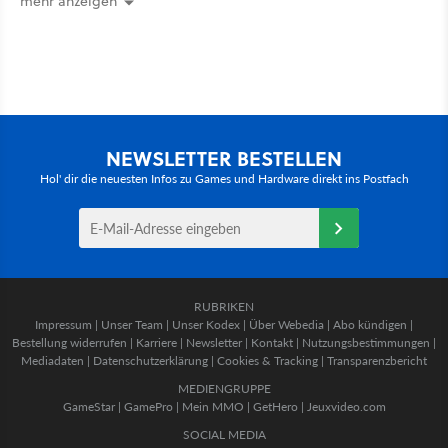
mehr anzeigen
NEWSLETTER BESTELLEN
Hol' dir die neuesten Infos zu Games und Hardware direkt ins Postfach
RUBRIKEN
Impressum
|
Unser Team
|
Unser Kodex
|
Über Webedia
|
Abo kündigen
|
Bestellung widerrufen
|
Karriere
|
Newsletter
|
Kontakt
|
Nutzungsbestimmungen
|
Mediadaten
|
Datenschutzerklärung
|
Cookies & Tracking
|
Transparenzbericht
MEDIENGRUPPE
GameStar
|
GamePro
|
Mein MMO
|
GetHero
|
Jeuxvideo.com
SOCIAL MEDIA