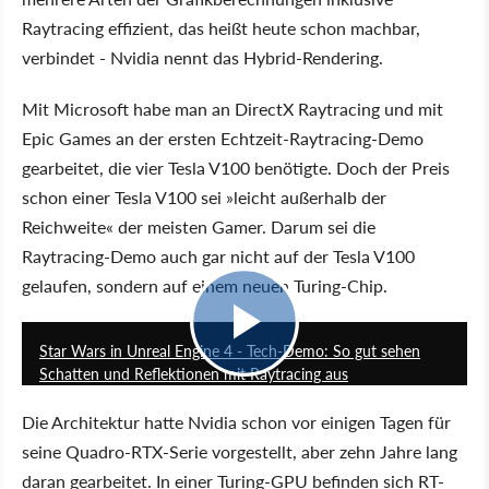
Raytracing effizient, das heißt heute schon machbar,
verbindet - Nvidia nennt das Hybrid-Rendering.
Mit Microsoft habe man an DirectX Raytracing und mit
Epic Games an der ersten Echtzeit-Raytracing-Demo
gearbeitet, die vier Tesla V100 benötigte. Doch der Preis
schon einer Tesla V100 sei »leicht außerhalb der
Reichweite« der meisten Gamer. Darum sei die
Raytracing-Demo auch gar nicht auf der Tesla V100
gelaufen, sondern auf einem neuen Turing-Chip.
1:04
Star Wars in Unreal Engine 4 - Tech-Demo: So gut sehen
Schatten und Reflektionen mit Raytracing aus
Die Architektur hatte Nvidia schon vor einigen Tagen für
seine Quadro-RTX-Serie vorgestellt, aber zehn Jahre lang
daran gearbeitet. In einer Turing-GPU befinden sich RT-