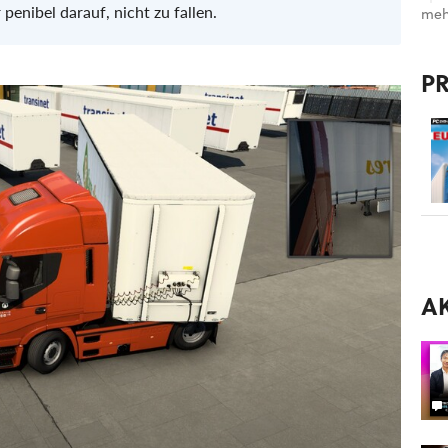
enibel darauf, nicht zu fallen.
meh
P
A