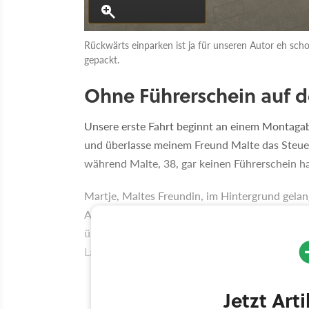
Rückwärts einparken ist ja für unseren Autor eh scho
gepackt.
Ohne Führerschein auf 
Unsere erste Fahrt beginnt an einem Montaga
und überlasse meinem Freund Malte das Steuer,
während Malte, 38, gar keinen Führerschein ha
Martje, Maltes Freundin, im Hintergrund gelang
Auffassung, eine begnadete Autofahrerin zu se
überschlagen hat. Also: Niemandem von uns kö
Lastwagen fahren. Das ist mal klar.
Jetzt Art