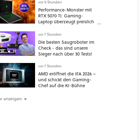
Japan: Der Blick auf über
vor 6 Stunden
1.200 Kommentare zeigt,
Performance-Monster mit
dass es nicht so einfach ist
RTX 5070 Ti: Gaming-
Laptop überzeugt preislich
trotz 32 GB RAM
vor 7 Stunden
Die besten Saugroboter im
Check - das sind unsere
26
10
Sieger nach über 30 Tests!
vor 7 Stunden
AMD eröffnet die IFA 2026 –
und schickt den Gaming-
1
Chef auf die KI-Bühne
r anzeigen