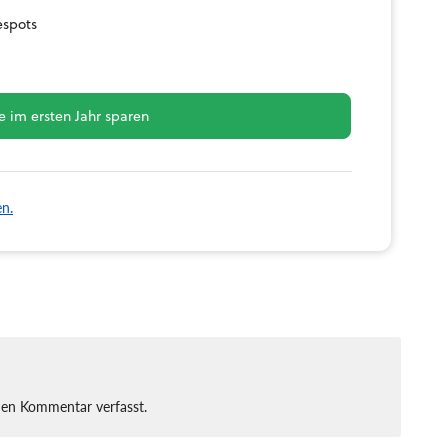
espots
 im ersten Jahr sparen
en.
nen Kommentar verfasst.