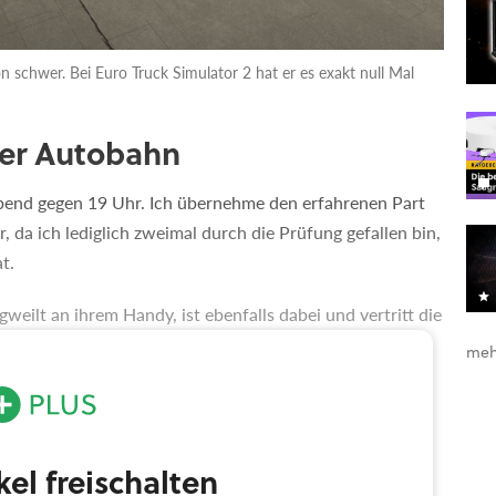
n schwer. Bei Euro Truck Simulator 2 hat er es exakt null Mal
der Autobahn
bend gegen 19 Uhr. Ich übernehme den erfahrenen Part
 da ich lediglich zweimal durch die Prüfung gefallen bin,
t.
weilt an ihrem Handy, ist ebenfalls dabei und vertritt die
in, obwohl sie sich schon auf der Landstraße
meh
nnte, dürfte und sollte einen tonnenschweren
ikel freischalten