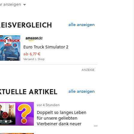
r anzeigen
REISVERGLEICH
alle anzeigen
Euro Truck Simulator 2
ab 6,77 €
Versand s. Shop
ANZEIGE
KTUELLE ARTIKEL
alle anzeigen
vor 4 Stunden
Doppelt so langes Leben
für unsere geliebten
1
2
Vierbeiner dank neuer
Behandlungsmethode aus