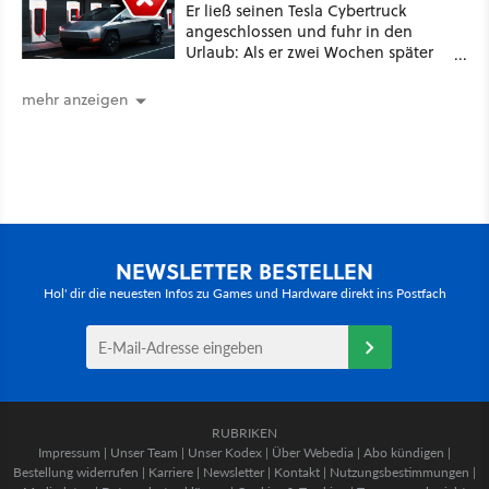
Er ließ seinen Tesla Cybertruck
angeschlossen und fuhr in den
Urlaub: Als er zwei Wochen später
zurückkam, sprang der Truck nicht
mehr an [Best of GameStar]
mehr anzeigen
NEWSLETTER BESTELLEN
Hol' dir die neuesten Infos zu Games und Hardware direkt ins Postfach
RUBRIKEN
Impressum
|
Unser Team
|
Unser Kodex
|
Über Webedia
|
Abo kündigen
|
Bestellung widerrufen
|
Karriere
|
Newsletter
|
Kontakt
|
Nutzungsbestimmungen
|