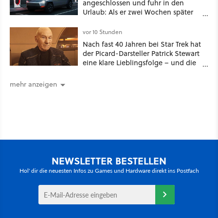
angeschlossen und fuhr in den
Urlaub: Als er zwei Wochen später
zurückkam, sprang der Truck nicht
mehr an [Best of GameStar]
vor 10 Stunden
Nach fast 40 Jahren bei Star Trek hat
der Picard-Darsteller Patrick Stewart
eine klare Lieblingsfolge – und die
ist Familiensache
mehr anzeigen
NEWSLETTER BESTELLEN
Hol' dir die neuesten Infos zu Games und Hardware direkt ins Postfach