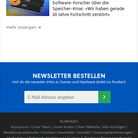
Software-Forscher über die
Speicher-Krise: »Wir haben gerade
20 Jahre Fortschritt zerstört«
mehr anzeigen
NEWSLETTER BESTELLEN
Hol' dir die neuesten Infos zu Games und Hardware direkt ins Postfach
RUBRIKEN
Impressum
|
Unser Team
|
Unser Kodex
|
Über Webedia
|
Abo kündigen
|
Bestellung widerrufen
|
Karriere
|
Newsletter
|
Kontakt
|
Nutzungsbestimmungen
|
Mediadaten
|
Datenschutzerklärung
|
Cookies & Tracking
|
Transparenzbericht