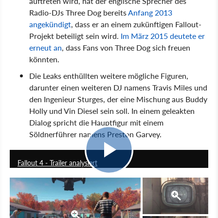
auftreten wird, hat der englische Sprecher des
Radio-DJs Three Dog bereits
Anfang 2013
angekündigt
, dass er an einem zukünftigen Fallout-
Projekt beteiligt sein wird.
Im März 2015 deutete er
erneut an
, dass Fans von Three Dog sich freuen
könnten.
Die Leaks enthüllten weitere mögliche Figuren,
darunter einen weiteren DJ namens Travis Miles und
den Ingenieur Sturges, der eine Mischung aus Buddy
Holly und Vin Diesel sein soll. In einem geleakten
Dialog spricht die Hauptfigur mit einem
Söldnerführer namens Preston Garvey.
11:11
Fallout 4 - Trailer analysiert