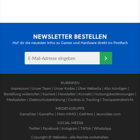
NEWSLETTER BESTELLEN
Hol' dir die neuesten Infos zu Games und Hardware direkt ins Postfach
RUBRIKEN
Impressum
|
Unser Team
|
Unser Kodex
|
Über Webedia
|
Abo kündigen
|
Bestellung widerrufen
|
Karriere
|
Newsletter
|
Kontakt
|
Nutzungsbestimmungen
|
Mediadaten
|
Datenschutzerklärung
|
Cookies & Tracking
|
Transparenzbericht
MEDIENGRUPPE
GameStar
|
GamePro
|
Mein MMO
|
GetHero
|
Jeuxvideo.com
SOCIAL MEDIA
Twitter
|
Facebook
|
Instagram
|
TikTok
|
WhatsApp
Copyright © Webedia - alle Rechte vorbehalten