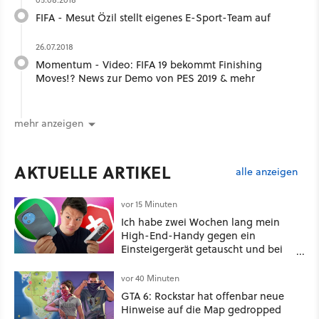
FIFA - Mesut Özil stellt eigenes E-Sport-Team auf
26.07.2018
Momentum - Video: FIFA 19 bekommt Finishing
Moves!? News zur Demo von PES 2019 & mehr
mehr anzeigen
AKTUELLE ARTIKEL
alle anzeigen
vor 15 Minuten
Ich habe zwei Wochen lang mein
High-End-Handy gegen ein
Einsteigergerät getauscht und bei
einem wichtigen Feature gewinnt
das günstige Smartphone sogar
vor 40 Minuten
[Best of GameStar]
GTA 6: Rockstar hat offenbar neue
Hinweise auf die Map gedropped