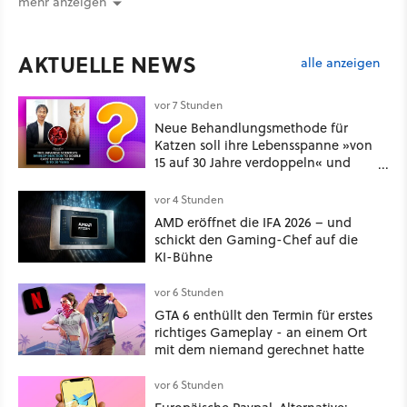
mehr anzeigen
AKTUELLE NEWS
alle anzeigen
vor 7 Stunden
Neue Behandlungsmethode für
Katzen soll ihre Lebensspanne »von
15 auf 30 Jahre verdoppeln« und
über 1.200 Kommentare setzen sich
kritisch damit auseinander
vor 4 Stunden
AMD eröffnet die IFA 2026 – und
schickt den Gaming-Chef auf die
KI-Bühne
vor 6 Stunden
GTA 6 enthüllt den Termin für erstes
richtiges Gameplay - an einem Ort
mit dem niemand gerechnet hatte
vor 6 Stunden