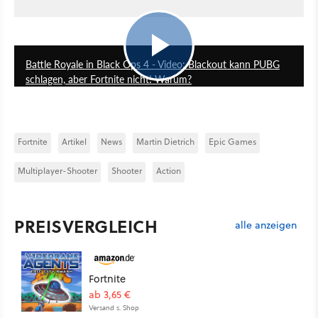
8:51
Battle Royale in Black Ops 4 - Video: Blackout kann PUBG
schlagen, aber Fortnite nicht! Warum?
Fortnite
Artikel
News
Martin Dietrich
Epic Games
Multiplayer-Shooter
Shooter
Action
PREISVERGLEICH
alle anzeigen
Fortnite
ab 3,65 €
Versand s. Shop