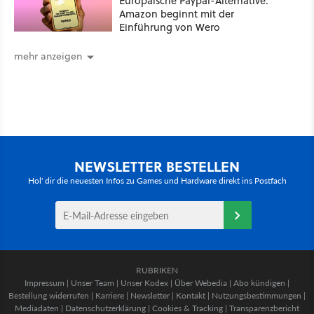
Europäische Paypal-Alternative:
Amazon beginnt mit der
Einführung von Wero
mehr anzeigen
NEWSLETTER BESTELLEN
Hol' dir die neuesten Infos zu Games und Hardware direkt ins Postfach
RUBRIKEN
Impressum
|
Unser Team
|
Unser Kodex
|
Über Webedia
|
Abo kündigen
|
Bestellung widerrufen
|
Karriere
|
Newsletter
|
Kontakt
|
Nutzungsbestimmungen
|
Mediadaten
|
Datenschutzerklärung
|
Cookies & Tracking
|
Transparenzbericht