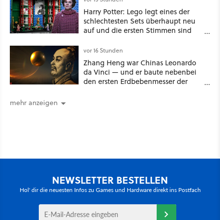
Harry Potter: Lego legt eines der
schlechtesten Sets überhaupt neu
auf und die ersten Stimmen sind
schon wieder kritisch
vor 16 Stunden
Zhang Heng war Chinas Leonardo
da Vinci — und er baute nebenbei
den ersten Erdbebenmesser der
Menschheitsgeschichte [Best of
GameStar]
mehr anzeigen
NEWSLETTER BESTELLEN
Hol' dir die neuesten Infos zu Games und Hardware direkt ins Postfach