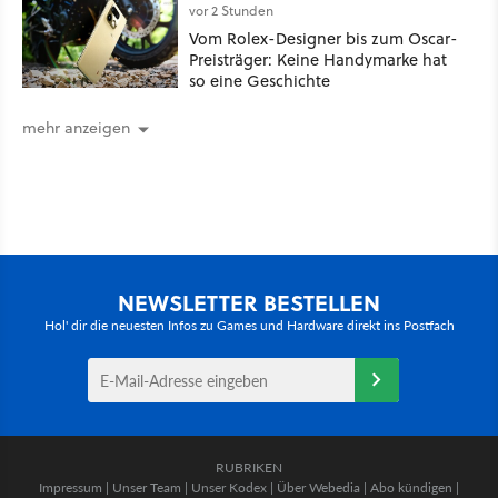
vor 2 Stunden
Vom Rolex-Designer bis zum Oscar-
Preisträger: Keine Handymarke hat
so eine Geschichte
mehr anzeigen
NEWSLETTER BESTELLEN
Hol' dir die neuesten Infos zu Games und Hardware direkt ins Postfach
RUBRIKEN
Impressum
|
Unser Team
|
Unser Kodex
|
Über Webedia
|
Abo kündigen
|