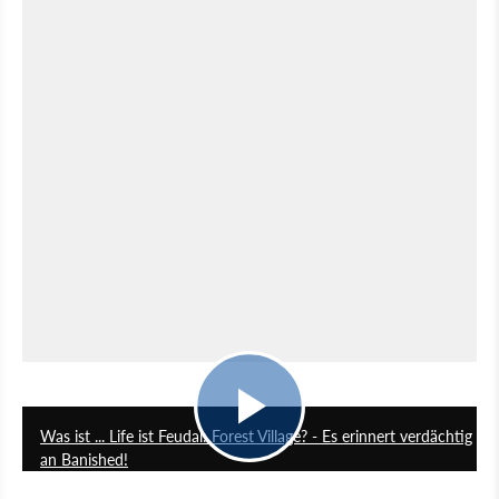
15:10
Was ist ... Life ist Feudal: Forest Village? - Es erinnert verdächtig
an Banished!