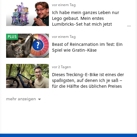
vor einem Tag
Ich habe mein ganzes Leben nur
Lego gebaut. Mein erstes
Lumibricks-Set hat mich jetzt
nachhaltig beeindruckt: Game
Stack im Test
PLUS
vor einem Tag
Beast of Reincarnation im Test: Ein
Spiel wie Gratin-Käse
vor 2 Tagen
Dieses Trecking-E-Bike ist eines der
spaßigsten, auf denen ich je saß –
für die Hälfte des üblichen Preises
mehr anzeigen