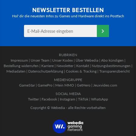
NEWSLETTER BESTELLEN
Hol' dir die neuesten Infos zu Games und Hardware direkt ins Postfach
RUBRIKEN
Impressum
|
Unser Team
|
Unser Kodex
|
Über Webedia
|
Abo kündigen
|
Bestellung widerrufen
|
Karriere
|
Newsletter
|
Kontakt
|
Nutzungsbestimmungen
|
Mediadaten
|
Datenschutzerklärung
|
Cookies & Tracking
|
Transparenzbericht
MEDIENGRUPPE
GameStar
|
GamePro
|
Mein MMO
|
GetHero
|
Jeuxvideo.com
SOCIAL MEDIA
Twitter
|
Facebook
|
Instagram
|
TikTok
|
WhatsApp
Copyright © Webedia - alle Rechte vorbehalten