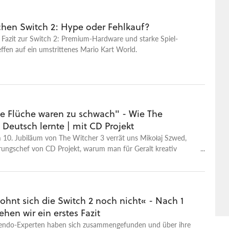
hen Switch 2: Hype oder Fehlkauf?
 Fazit zur Switch 2: Premium-Hardware und starke Spiel-
ffen auf ein umstrittenes Mario Kart World.
e Flüche waren zu schwach" - Wie The
 Deutsch lernte | mit CD Projekt
 10. Jubiläum von The Witcher 3 verrät uns Mikołaj Szwed,
erungschef von CD Projekt, warum man für Geralt kreativ
ste und welche Geheimnisse die Synchro birgt.
hnt sich die Switch 2 noch nicht« - Nach 1
hen wir ein erstes Fazit
endo-Experten haben sich zusammengefunden und über ihre