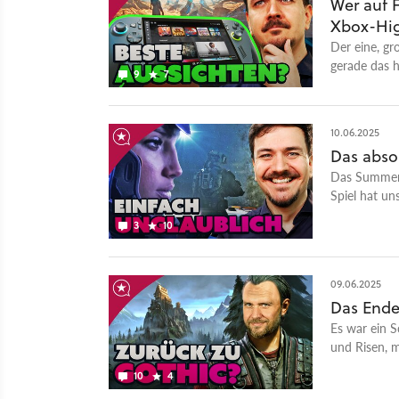
Wer auf F
Xbox-Hig
Der eine, g
gerade das h
9
7
den neuen X
10.06.2025
Das abso
Das Summer 
Spiel hat un
und finden e
3
10
09.06.2025
Das Ende
Es war ein S
und Risen, m
recherchier
10
4
geschah, und