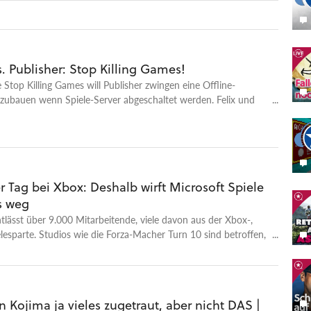
s. Publisher: Stop Killing Games!
ve Stop Killing Games will Publisher zwingen eine Offline-
nzubauen wenn Spiele-Server abgeschaltet werden. Felix und
rn mit dem Sprecher der Bewegung, was realistisch ist und was
ne dafür machen kann.
 Tag bei Xbox: Deshalb wirft Microsoft Spiele
s weg
tlässt über 9.000 Mitarbeitende, viele davon aus der Xbox-,
elesparte. Studios wie die Forza-Macher Turn 10 sind betroffen,
ld und das neue Perfect Dark werden gar komplett eingestellt.
t das für den Software-Riesen? Welche Strategie steckt
d wann hört der Xbox-Kahlschlag endlich auf? Wir suchen
ten.
n Kojima ja vieles zugetraut, aber nicht DAS |