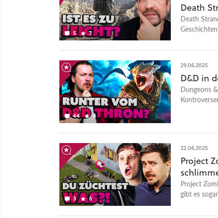
Death St
Death Strand
Geschichten.
5
7
mit seinen 
29.06.2025
D&D in de
Dungeons & D
Kontroversen
Videospiel-Z
44
4
22.06.2025
Project Z
schlimme
Project Zomb
gibt es soga
3
6
Faszination
schlechten T