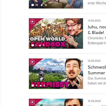
erste Woche
19
10
13.06.2025
Juhu, noc
& Blade!
Chronicles: 
Rollenspiel 
1
5
diskutieren,
12.06.2025
Schmerzl
Summer 
Das Summer 
haben wir do
4
6
Raider bis z
10.06.2025