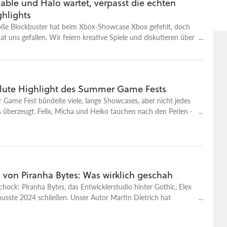
able und Halo wartet, verpasst die echten
hlights
roße Blockbuster hat beim Xbox-Showcase Xbox gefehlt, doch
at uns gefallen. Wir feiern kreative Spiele und diskutieren über
box-Handheld, der teuer werden könnte.
lute Highlight des Summer Game Fests
Game Fest bündelte viele, lange Showcases, aber nicht jedes
s überzeugt. Felix, Micha und Heiko tauchen nach den Perlen -
in Spiel, das Micha absolut begeistert.
 von Piranha Bytes: Was wirklich geschah
chock: Piranha Bytes, das Entwicklerstudio hinter Gothic, Elex
usste 2024 schließen. Unser Autor Martin Dietrich hat
t, wie es zum Zusammenbruch kam, was hinter den Kulissen
 wie Elex 3 hätte werden sollen.