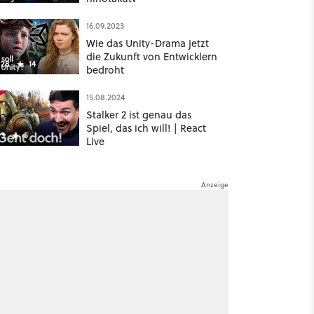
16.09.2023
Wie das Unity-Drama jetzt
die Zukunft von Entwicklern
28
14
bedroht
15.08.2024
Stalker 2 ist genau das
Spiel, das ich will! | React
3
5
Live