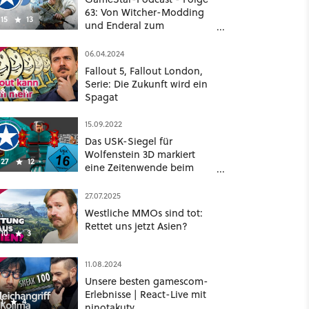
63: Von Witcher-Modding
15
13
und Enderal zum
Entwickler-Job
06.04.2024
Fallout 5, Fallout London,
Serie: Die Zukunft wird ein
8
6
Spagat
15.09.2022
Das USK-Siegel für
Wolfenstein 3D markiert
27
12
eine Zeitenwende beim
Jugendschutz
27.07.2025
Westliche MMOs sind tot:
Rettet uns jetzt Asien?
10
3
11.08.2024
Unsere besten gamescom-
Erlebnisse | React-Live mit
1
4
ninotakutv