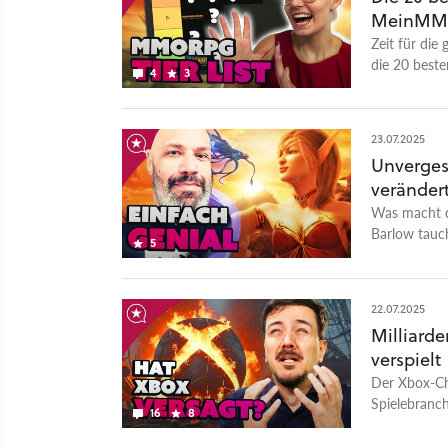
MeinMMO 
Zeit für di
die 20 besten
4
3
23.07.2025
Unverges
verändert
Was macht 
Barlow tauc
5
aus 20 Jahr
22.07.2025
Milliard
verspielt
Der Xbox-Ch
Spielebranc
16
8
sich Spencer