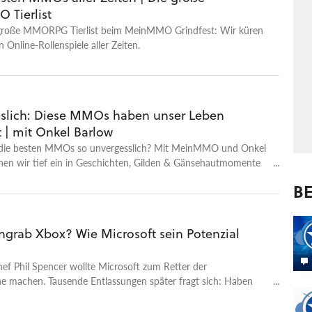
Tierlist
e große MMORPG Tierlist beim MeinMMO Grindfest: Wir küren
 Online-Rollenspiele aller Zeiten.
slich: Diese MMOs haben unser Leben
 | mit Onkel Barlow
die besten MMOs so unvergesslich? Mit MeinMMO und Onkel
hen wir tief ein in Geschichten, Gilden & Gänsehautmomente
en Online-Welten!
BE
engrab Xbox? Wie Microsoft sein Potenzial
ef Phil Spencer wollte Microsoft zum Retter der
he machen. Tausende Entlassungen später fragt sich: Haben
 und Microsoft verkalkuliert?