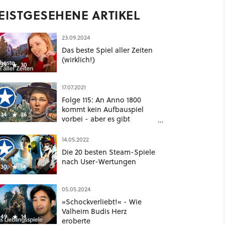
EISTGESEHENE ARTIKEL
23.09.2024
Das beste Spiel aller Zeiten
(wirklich!)
39
30
17.07.2021
Folge 115: An Anno 1800
kommt kein Aufbauspiel
34
26
vorbei - aber es gibt
Hoffnung
14.05.2022
Die 20 besten Steam-Spiele
nach User-Wertungen
30
14
05.05.2024
»Schockverliebt!« - Wie
Valheim Budis Herz
49
14
eroberte