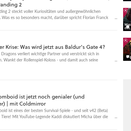
randing 2
ing 2 steckt voller Kuriositäten und außergewöhnlichen
 Was es so besonders macht, darüber spricht Florian Franck
Gästen Michael und Hannes, Chefredakteur der GamePro.
r Krise: Was wird jetzt aus Baldur's Gate 4?
ragons verliert wichtige Partner und verstrickt sich in
. Wankt der Rollenspiel-Koloss - und damit auch seine
ukunft?
omboid ist jetzt noch genialer (und
r) | mit Coldmirror
oid ist eines der besten Survival-Spiele - und seit v42 (Beta)
r Tiere! Mit YouTube-Legende Kaddi diskutiert Micha über die
 Zomboid. Und Ratten. Und Clowns. Und einen richtig
ag im Büro.