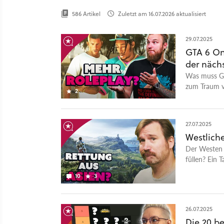
586 Artikel
Zuletzt am 16.07.2026 aktualisiert
29.07.2025
GTA 6 On
der näch
Was muss GT
zum Traum v
2
27.07.2025
Westliche
Der Westen 
füllen? Ein 
Hoffnungstr
10
3
26.07.2025
Die 20 b