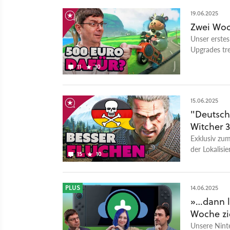
19.06.2025
Zwei Woc
Unser erstes
Upgrades tre
11
10
15.06.2025
"Deutsch
Witcher 3
Exklusiv zum
der Lokalisi
15
10
fluchen mus
PLUS
14.06.2025
»…dann lo
Woche zie
Unsere Nint