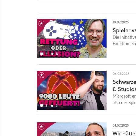
18.07.2025
Spieler v
Die Initiati
Funktion ei
Chris erörte
4
8
jeder einzel
04.07.2025
Schwarzer
& Studio
Microsoft en
also der Spi
2
5
Rares Everwi
Was bedeute
dahinter un
01.07.2025
nach Antwor
Wir hätte