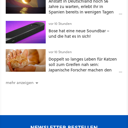
Anstatt in Deutschland noch 56
Jahre zu warten, erlebt ihr in
Spanien bereits in wenigen Tagen
ein schattiges Sommer-Spektakel
vor 10 Stunden
Bose hat eine neue Soundbar –
und die hat es in sich!
vor 10 Stunden
Doppelt so langes Leben für Katzen
soll zum Greifen nah sein:
Japanische Forscher machen den
Traum vieler Tierbesitzer angeblich
wahr, doch über 1.200 Kommentare
mehr anzeigen
zeigen, dass es nicht so einfach ist
NEWSLETTER BESTELLEN