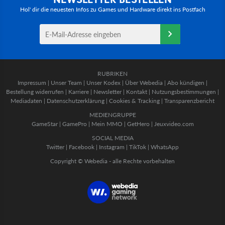
Hol' dir die neuesten Infos zu Games und Hardware direkt ins Postfach
RUBRIKEN
Impressum
|
Unser Team
|
Unser Kodex
|
Über Webedia
|
Abo kündigen
|
Bestellung widerrufen
|
Karriere
|
Newsletter
|
Kontakt
|
Nutzungsbestimmungen
|
Mediadaten
|
Datenschutzerklärung
|
Cookies & Tracking
|
Transparenzbericht
MEDIENGRUPPE
GameStar
|
GamePro
|
Mein MMO
|
GetHero
|
Jeuxvideo.com
SOCIAL MEDIA
Twitter
|
Facebook
|
Instagram
|
TikTok
|
WhatsApp
Copyright © Webedia - alle Rechte vorbehalten