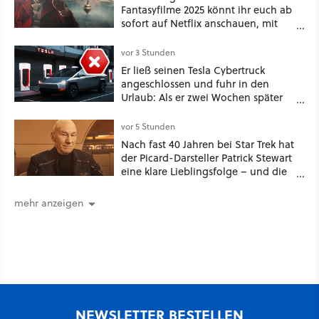
Fantasyfilme 2025 könnt ihr euch ab
sofort auf Netflix anschauen, mit
dabei: ein Star aus Der Hobbit
vor 3 Stunden
Er ließ seinen Tesla Cybertruck
angeschlossen und fuhr in den
Urlaub: Als er zwei Wochen später
zurückkam, sprang der Truck nicht
mehr an [Best of GameStar]
vor 5 Stunden
Nach fast 40 Jahren bei Star Trek hat
der Picard-Darsteller Patrick Stewart
eine klare Lieblingsfolge – und die
ist Familiensache
mehr anzeigen
NEWSLETTER BESTELLEN