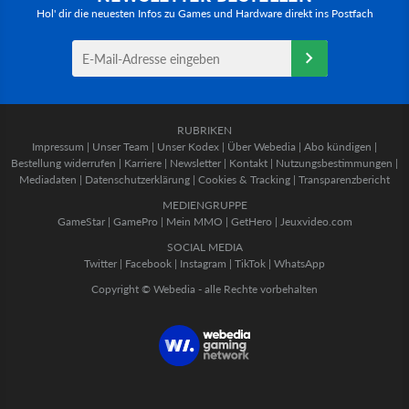
Hol' dir die neuesten Infos zu Games und Hardware direkt ins Postfach
RUBRIKEN
Impressum
|
Unser Team
|
Unser Kodex
|
Über Webedia
|
Abo kündigen
|
Bestellung widerrufen
|
Karriere
|
Newsletter
|
Kontakt
|
Nutzungsbestimmungen
|
Mediadaten
|
Datenschutzerklärung
|
Cookies & Tracking
|
Transparenzbericht
MEDIENGRUPPE
GameStar
|
GamePro
|
Mein MMO
|
GetHero
|
Jeuxvideo.com
SOCIAL MEDIA
Twitter
|
Facebook
|
Instagram
|
TikTok
|
WhatsApp
Copyright © Webedia - alle Rechte vorbehalten