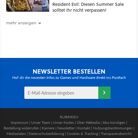
Resident Evil: Diesen Summer Sale
solltet ihr nicht verpassen!
mehr anzeigen
NEWSLETTER BESTELLEN
Hol' dir die neuesten Infos zu Games und Hardware direkt ins Postfach
RUBRIKEN
Impressum
|
Unser Team
|
Unser Kodex
|
Über Webedia
|
Abo kündigen
|
Bestellung widerrufen
|
Karriere
|
Newsletter
|
Kontakt
|
Nutzungsbestimmungen
|
Mediadaten
|
Datenschutzerklärung
|
Cookies & Tracking
|
Transparenzbericht