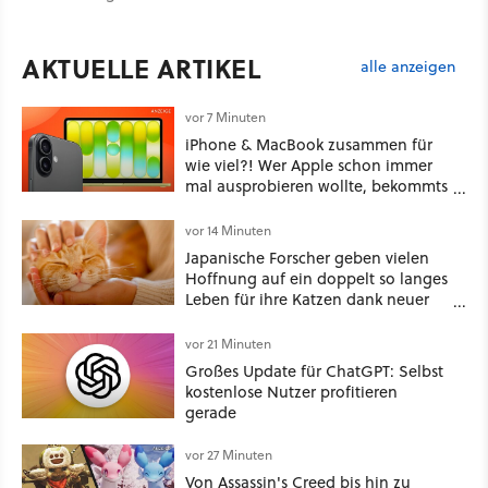
AKTUELLE ARTIKEL
alle anzeigen
vor 7 Minuten
iPhone & MacBook zusammen für
wie viel?! Wer Apple schon immer
mal ausprobieren wollte, bekommts
in diesem Tarif jetzt bodenlos
günstig
vor 14 Minuten
Japanische Forscher geben vielen
Hoffnung auf ein doppelt so langes
Leben für ihre Katzen dank neuer
Behandlungsmethode, aber die
Community-Diskussion zeigt, dass
vor 21 Minuten
es nicht so einfach ist
Großes Update für ChatGPT: Selbst
kostenlose Nutzer profitieren
gerade
vor 27 Minuten
Von Assassin's Creed bis hin zu