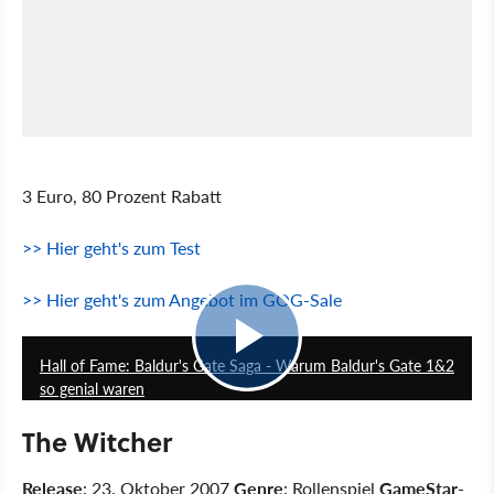
3 Euro, 80 Prozent Rabatt
>> Hier geht's zum Test
>> Hier geht's zum Angebot im GOG-Sale
8:17
Hall of Fame: Baldur's Gate Saga - Warum Baldur's Gate 1&2
so genial waren
The Witcher
Release
: 23. Oktober 2007
Genre
: Rollenspiel
GameStar-