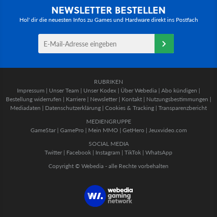
NEWSLETTER BESTELLEN
Hol' dir die neuesten Infos zu Games und Hardware direkt ins Postfach
RUBRIKEN
Impressum
|
Unser Team
|
Unser Kodex
|
Über Webedia
|
Abo kündigen
|
Bestellung widerrufen
|
Karriere
|
Newsletter
|
Kontakt
|
Nutzungsbestimmungen
|
Mediadaten
|
Datenschutzerklärung
|
Cookies & Tracking
|
Transparenzbericht
MEDIENGRUPPE
GameStar
|
GamePro
|
Mein MMO
|
GetHero
|
Jeuxvideo.com
SOCIAL MEDIA
Twitter
|
Facebook
|
Instagram
|
TikTok
|
WhatsApp
Copyright © Webedia - alle Rechte vorbehalten