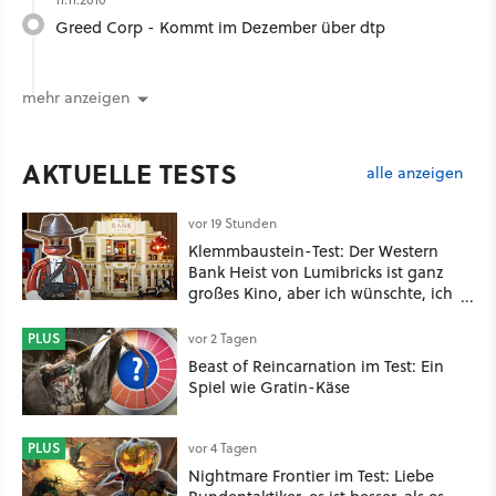
Greed Corp - Kommt im Dezember über dtp
mehr anzeigen
AKTUELLE TESTS
alle anzeigen
vor 19 Stunden
Klemmbaustein-Test: Der Western
Bank Heist von Lumibricks ist ganz
großes Kino, aber ich wünschte, ich
hätte vorher nie von der Marke
gehört
PLUS
vor 2 Tagen
Beast of Reincarnation im Test: Ein
Spiel wie Gratin-Käse
PLUS
vor 4 Tagen
Nightmare Frontier im Test: Liebe