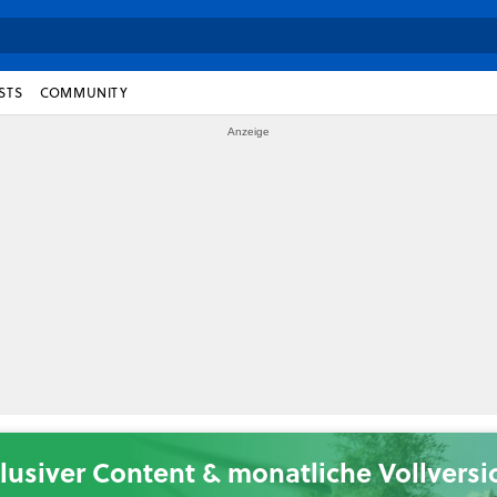
STS
COMMUNITY
lusiver Content & monatliche Vollvers