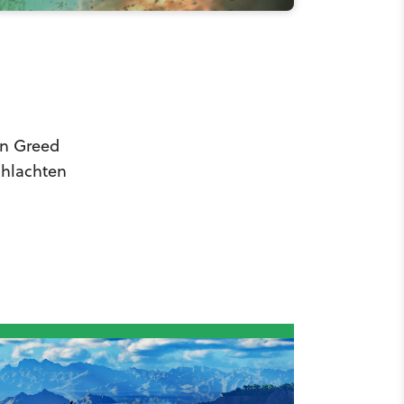
n
in Greed
chlachten