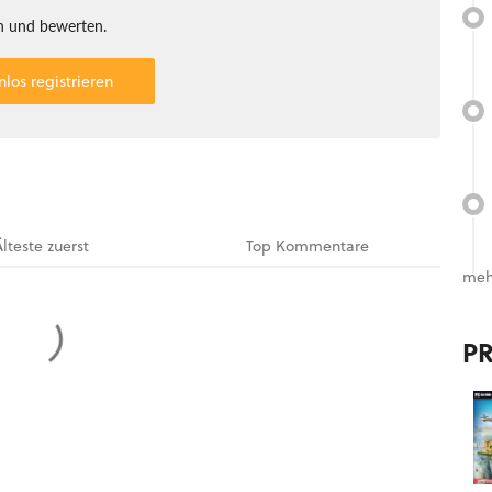
 und bewerten.
nlos registrieren
Älteste
zuerst
Top
Kommentare
meh
P