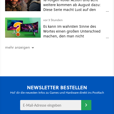
weitere kommen ab August dazu:
Diese Serie macht Lust auf den
kommenden Call-of-Duty-Film
vor 3 Stunden
Es kann im wahrsten Sinne des
Wortes einen großen Unterschied
machen, den man nicht
unterschätzen sollte: Mit welchem
Seitenverhältnis seid ihr unterwegs?
mehr anzeigen
NEWSLETTER BESTELLEN
Hol' dir die neuesten Infos zu Games und Hardware direkt ins Postfach