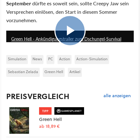
September
dürfte es soweit sein, sollte Creepy Jaw sein
Versprechen einlösen, den Start in diesem Sommer
vorzunehmen.
1:05
Green Hell - Ankündigungstrailer zum Dschungel-Survival
Simulation
News
PC
Action
Action-Simulation
Sebastian Zelada
Green Hell
Artikel
PREISVERGLEICH
alle anzeigen
TIPP
Green Hell
ab 18,89 €