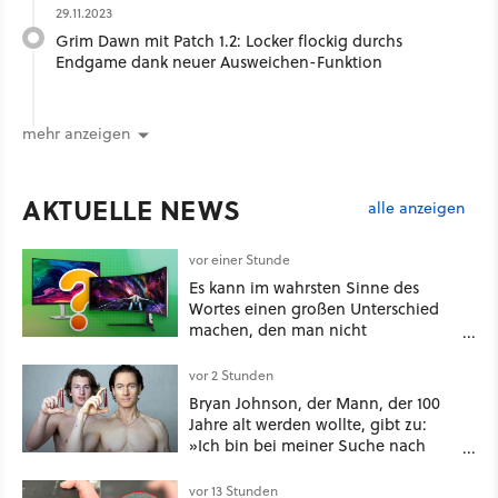
29.11.2023
Grim Dawn mit Patch 1.2: Locker flockig durchs
Endgame dank neuer Ausweichen-Funktion
mehr anzeigen
AKTUELLE NEWS
alle anzeigen
vor einer Stunde
Es kann im wahrsten Sinne des
Wortes einen großen Unterschied
machen, den man nicht
unterschätzen sollte: Mit welchem
Seitenverhältnis seid ihr unterwegs?
vor 2 Stunden
Bryan Johnson, der Mann, der 100
Jahre alt werden wollte, gibt zu:
»Ich bin bei meiner Suche nach
Langlebigkeit zu weit gegangen«
vor 13 Stunden