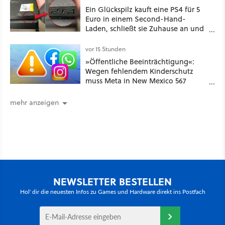
Ein Glückspilz kauft eine PS4 für 5
Euro in einem Second-Hand-
Laden, schließt sie Zuhause an und
schon hat er seine erste
funktionierende PlayStation [Best of
vor 15 Stunden
GameStar]
»Öffentliche Beeinträchtigung«:
Wegen fehlendem Kinderschutz
muss Meta in New Mexico 567
Millionen US-Dollar zahlen
mehr anzeigen
NEWSLETTER BESTELLEN
Hol' dir die neuesten Infos zu Games und Hardware direkt ins Postfach