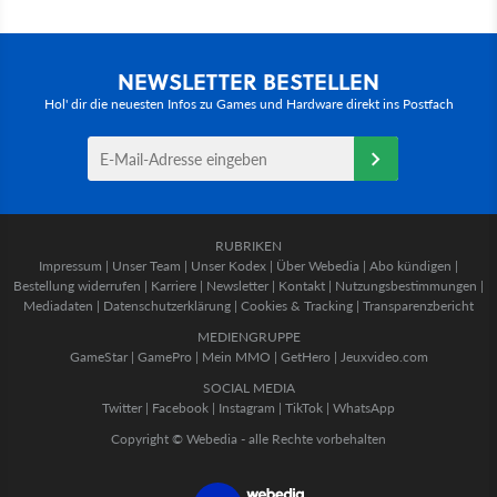
NEWSLETTER BESTELLEN
Hol' dir die neuesten Infos zu Games und Hardware direkt ins Postfach
RUBRIKEN
Impressum
|
Unser Team
|
Unser Kodex
|
Über Webedia
|
Abo kündigen
|
Bestellung widerrufen
|
Karriere
|
Newsletter
|
Kontakt
|
Nutzungsbestimmungen
|
Mediadaten
|
Datenschutzerklärung
|
Cookies & Tracking
|
Transparenzbericht
MEDIENGRUPPE
GameStar
|
GamePro
|
Mein MMO
|
GetHero
|
Jeuxvideo.com
SOCIAL MEDIA
Twitter
|
Facebook
|
Instagram
|
TikTok
|
WhatsApp
Copyright © Webedia - alle Rechte vorbehalten