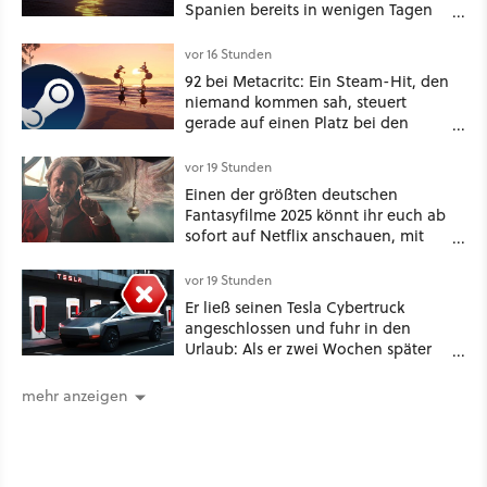
Spanien bereits in wenigen Tagen
ein schattiges Sommer-Spektakel
vor 16 Stunden
92 bei Metacritc: Ein Steam-Hit, den
niemand kommen sah, steuert
gerade auf einen Platz bei den
Game Awards zu
vor 19 Stunden
Einen der größten deutschen
Fantasyfilme 2025 könnt ihr euch ab
sofort auf Netflix anschauen, mit
dabei: ein Star aus Der Hobbit
vor 19 Stunden
Er ließ seinen Tesla Cybertruck
angeschlossen und fuhr in den
Urlaub: Als er zwei Wochen später
zurückkam, sprang der Truck nicht
mehr an [Best of GameStar]
mehr anzeigen